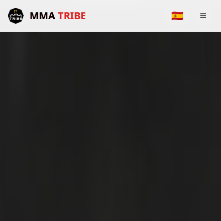
MMA
TRIBE
🇪🇸
Inicio
Nosotros
Instructores
Disciplinas
Horarios
Blog
Contacto