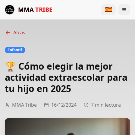
MMA
TRIBE
🇪🇸
Inicio
Atrás
Nosotros
Infantil
Instructores
🏆 Cómo elegir la mejor
Disciplinas
actividad extraescolar para
Horarios
tu hijo en 2025
Blog
MMA Tribe
16/12/2024
7 min
lectura
Contacto